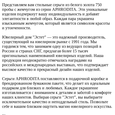
Представляем вам стильные серьги из белого золота 750
пробы с жемчугом из серии APHRODITA. Эти уникальные
изделия подчеркнут вашу индивидуальность и добавят
элегантности в любой образ. Каждая пара украшена
изысканным жемчугом, который является символом красоты
и утонченности.
Ювелирный дом "Эстет" — это надежный производитель,
существующий на ювелирном рынке с 1991 года. Мы
гордимся тем, что занимаем одну из ведущих позиций в
России и странах СНГ, предлагая более 15 тысяч
оригинальных наименований ювелирных изделий. Наша
продукция неоднократно отмечалась наградами на
российских и международных выставках, что подтверждает
высокое качество и прекрасный дизайн наших изделий.
Серьги APHRODITA поставляются в подарочной коробке и
брендированном бумажном пакете, что делает их идеальным
подарком для близких и любимых. Каждое украшение
изготавливается с вниманием к деталям и заботой о комфорте
наших клиентов. Выбирая серьги "Эстет", вы выбираете
исключительное качество и неподдельный стиль. Позвольте
себе и вашим близким ощутить магию ювелирного искусства.