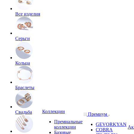
Все изделия
Серьги
Кольца
Браслеты
Коллекции
Свадьба
Премиум
Премиальные
GEVORKYAN
коллекции
Ак
COBRA
Базовые