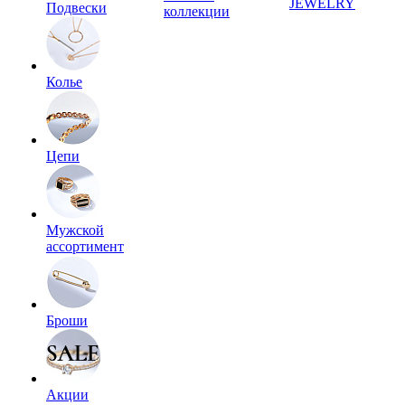
JEWELRY
Подвески
коллекции
Колье
Цепи
Мужской
ассортимент
Броши
Акции