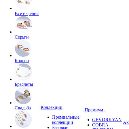
Все изделия
Серьги
Кольца
Браслеты
Коллекции
Свадьба
Премиум
Премиальные
GEVORKYAN
коллекции
Ак
COBRA
Базовые