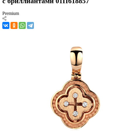
с бриллиантами 01П618857
Premium