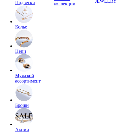
JEWELRY
Подвески
коллекции
Колье
Цепи
Мужской
ассортимент
Броши
Акции