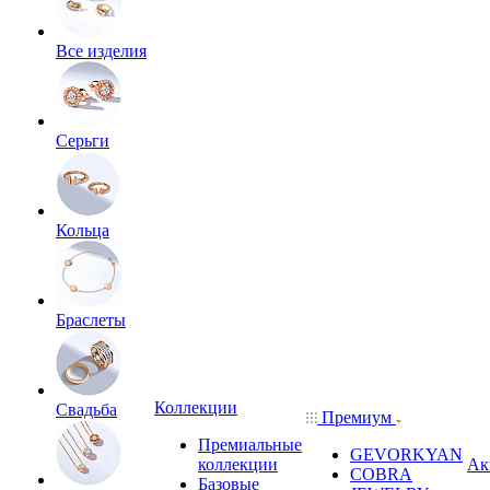
Все изделия
Серьги
Кольца
Браслеты
Коллекции
Свадьба
Премиум
Премиальные
GEVORKYAN
коллекции
Ак
COBRA
Базовые