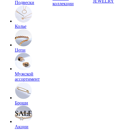
JEWELRY
Подвески
коллекции
Колье
Цепи
Мужской
ассортимент
Броши
Акции