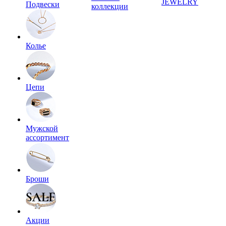
JEWELRY
Подвески
коллекции
Колье
Цепи
Мужской
ассортимент
Броши
Акции