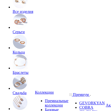
Все изделия
Серьги
Кольца
Браслеты
Коллекции
Свадьба
Премиум
Премиальные
GEVORKYAN
коллекции
Ак
COBRA
Базовые