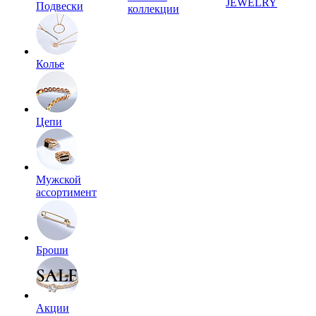
JEWELRY
Подвески
коллекции
Колье
Цепи
Мужской
ассортимент
Броши
Акции