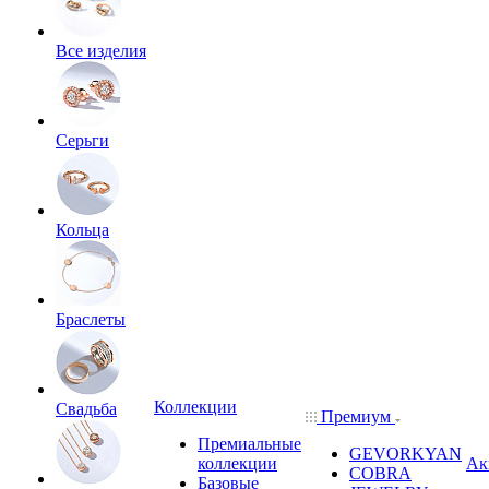
Все изделия
Серьги
Кольца
Браслеты
Коллекции
Свадьба
Премиум
Премиальные
GEVORKYAN
коллекции
Ак
COBRA
Базовые