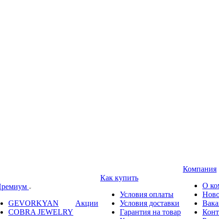
Компания
Как купить
О ко
ремиум
Условия оплаты
Ново
GEVORKYAN
Акции
Условия доставки
Вака
COBRA JEWELRY
Гарантия на товар
Конт