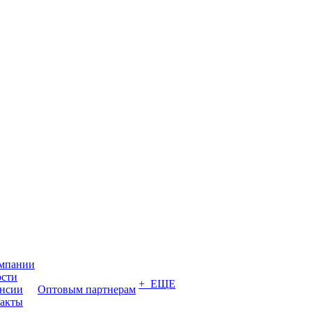
мпании
сти
+ ЕЩЕ
нсии
Оптовым партнерам
акты