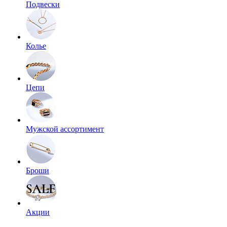
Подвески
Колье
Цепи
Мужской ассортимент
Броши
Акции