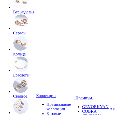
Все изделия
Серьги
Кольца
Браслеты
Коллекции
Свадьба
Премиум
Премиальные
GEVORKYAN
коллекции
Ак
COBRA
Базовые