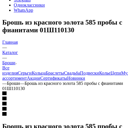
Одноклассники
WhatsApp
Брошь из красного золота 585 пробы с
фианитами 01Ш110130
Главная
—
Каталог
—
Броши
Все
изделия
Серьги
Кольца
Браслеты
Свадьба
Подвески
Колье
Цепи
Му
ассортимент
Акции
Сертификаты
Новинки
—
Броши
—
Брошь из красного золота 585 пробы с фианитами
01Ш110130
Брошь из красного золота 585 пробы с