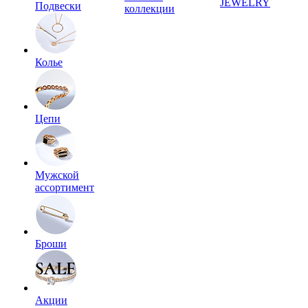
JEWELRY
Подвески
коллекции
Колье
Цепи
Мужской
ассортимент
Броши
Акции